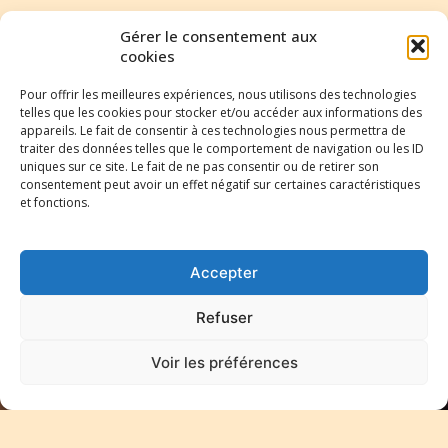
Gérer le consentement aux
cookies
Votre email*
Pour offrir les meilleures expériences, nous utilisons des technologies
telles que les cookies pour stocker et/ou accéder aux informations des
appareils. Le fait de consentir à ces technologies nous permettra de
traiter des données telles que le comportement de navigation ou les ID
Votre nom*
uniques sur ce site. Le fait de ne pas consentir ou de retirer son
consentement peut avoir un effet négatif sur certaines caractéristiques
et fonctions.
J'accepte de
recevoir vos e-
Accepter
mails et
confirme avoir
Refuser
pris
connaissance
de votre
Voir les préférences
politique de
confidentialité
et mentions
légales.